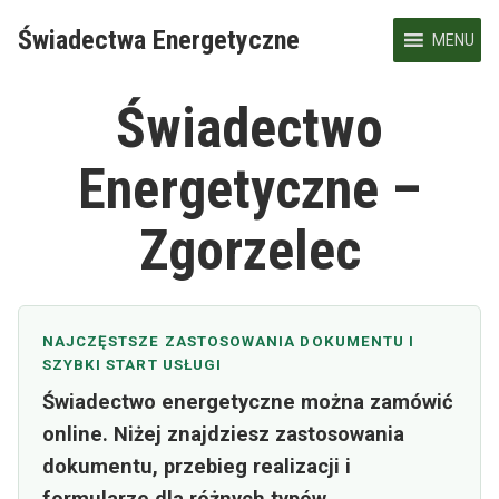
Skip
Świadectwa Energetyczne
to
MENU
content
Świadectwo
Energetyczne –
Zgorzelec
NAJCZĘSTSZE ZASTOSOWANIA DOKUMENTU I
SZYBKI START USŁUGI
Świadectwo energetyczne można zamówić
online. Niżej znajdziesz zastosowania
dokumentu, przebieg realizacji i
formularze dla różnych typów