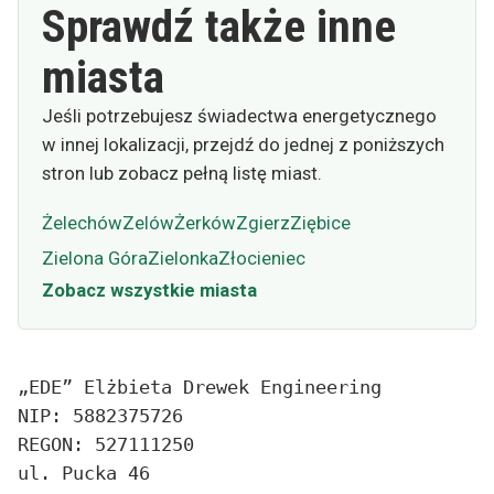
Sprawdź także inne
miasta
Jeśli potrzebujesz świadectwa energetycznego
w innej lokalizacji, przejdź do jednej z poniższych
stron lub zobacz pełną listę miast.
Żelechów
Zelów
Żerków
Zgierz
Ziębice
Zielona Góra
Zielonka
Złocieniec
Zobacz wszystkie miasta
„EDE” Elżbieta Drewek Engineering
NIP: 5882375726
REGON: 527111250
ul. Pucka 46