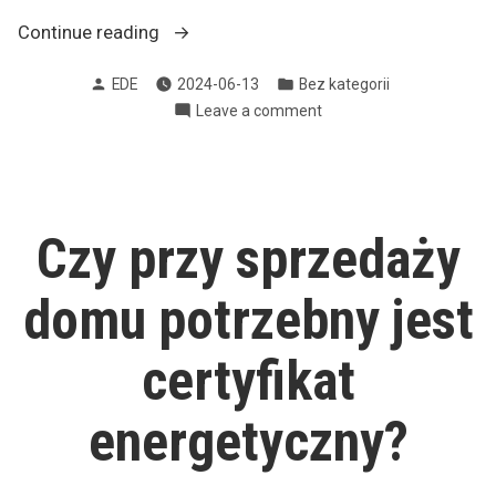
„Odbiór
Continue reading
Budynku:
Posted
Posted
EDE
2024-06-13
Bez kategorii
Istotność
by
in
on
Leave a comment
Certyfikatu
Odbiór
Energetycznego”
Budynku:
Istotność
Certyfikatu
Energetycznego
Czy przy sprzedaży
domu potrzebny jest
certyfikat
energetyczny?