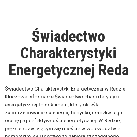
CEEB
Emisyjności
–
Budynków:
Centralna
Co
Ewidencja
Emisyjności
to
Świadectwo
Budynków:
jest
Co
i
Charakterystyki
to
dlaczego
jest
jest
i
Energetycznej Reda
ważna?”
dlaczego
jest
ważna?
Świadectwo Charakterystyki Energetycznej w Redzie:
Kluczowe Informacje Świadectwo charakterystyki
energetycznej to dokument, który określa
zapotrzebowanie na energię budynku, umożliwiając
ocenę jego efektywności energetycznej. W Redzie,
prężnie rozwijającym się mieście w województwie
pomorskim, świadectwo to nabiera szczególnego