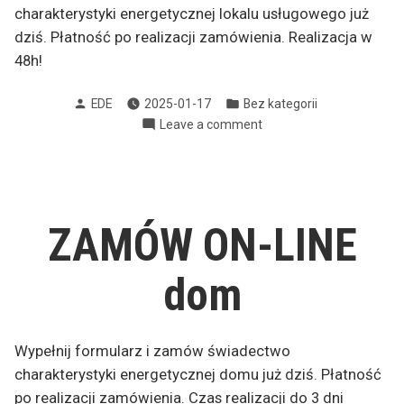
charakterystyki energetycznej lokalu usługowego już
dziś. Płatność po realizacji zamówienia. Realizacja w
48h!
Posted
Posted
EDE
2025-01-17
Bez kategorii
by
in
on
Leave a comment
ZAMÓW
ON-
LINE
lokal
usługowy
ZAMÓW ON-LINE
dom
Wypełnij formularz i zamów świadectwo
charakterystyki energetycznej domu już dziś. Płatność
po realizacji zamówienia. Czas realizacji do 3 dni