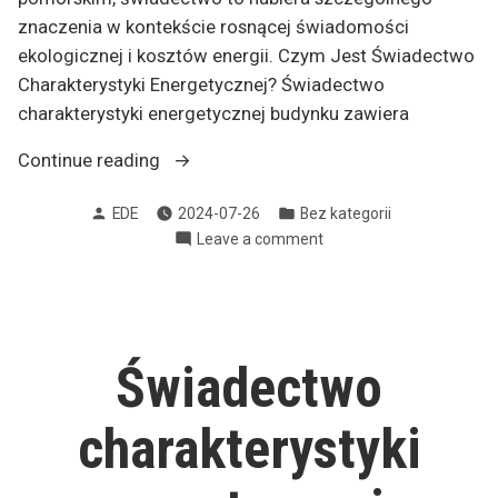
znaczenia w kontekście rosnącej świadomości
ekologicznej i kosztów energii. Czym Jest Świadectwo
Charakterystyki Energetycznej? Świadectwo
charakterystyki energetycznej budynku zawiera
„Świadectwo
Continue reading
Charakterystyki
Posted
Posted
EDE
2024-07-26
Bez kategorii
Energetycznej
by
in
on
Leave a comment
Reda”
Świadectwo
Charakterystyki
Energetycznej
Reda
Świadectwo
charakterystyki