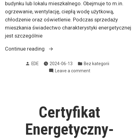
budynku lub lokalu mieszkalnego. Obejmuje to m.in.
ogrzewanie, wentylację, ciepłą wodę użytkową,
chłodzenie oraz oświetlenie. Podczas sprzedaży
mieszkania świadectwo charakterystyki energetycznej
jest szczególnie
„Sprzedaż
Continue reading
mieszkania
Posted
Posted
EDE
2024-06-13
Bez kategorii
a
by
in
on
Leave a comment
świadectwo
Sprzedaż
charakterystyki
mieszkania
energetycznej”
a
świadectwo
charakterystyki
Certyfikat
energetycznej
Energetyczny-