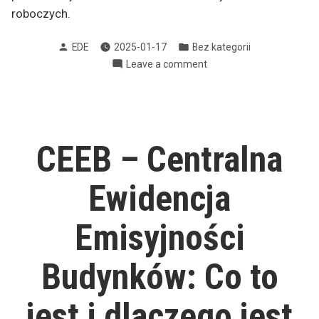
roboczych.
Posted
Posted
EDE
2025-01-17
Bez kategorii
by
in
on
Leave a comment
ZAMÓW
ON-
LINE
dom
CEEB – Centralna
Ewidencja
Emisyjności
Budynków: Co to
jest i dlaczego jest