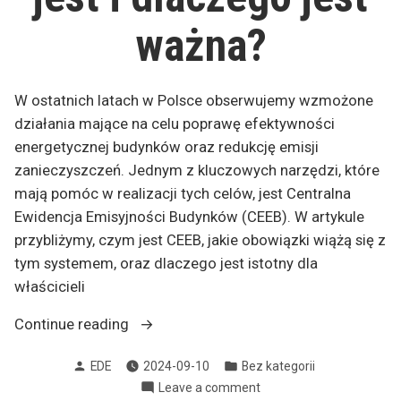
ważna?
W ostatnich latach w Polsce obserwujemy wzmożone
działania mające na celu poprawę efektywności
energetycznej budynków oraz redukcję emisji
zanieczyszczeń. Jednym z kluczowych narzędzi, które
mają pomóc w realizacji tych celów, jest Centralna
Ewidencja Emisyjności Budynków (CEEB). W artykule
przybliżymy, czym jest CEEB, jakie obowiązki wiążą się z
tym systemem, oraz dlaczego jest istotny dla
właścicieli
„CEEB
Continue reading
–
Posted
Posted
EDE
2024-09-10
Bez kategorii
Centralna
by
in
on
Leave a comment
Ewidencja