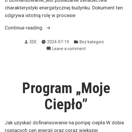
o dofinansowanie, jest posiadanie świadectwa
charakterystyki energetycznej budynku. Dokument ten
odgrywa istotną rolę w procesie
„Świadectwo
Continue reading
charakterystyki
Posted
Posted
EDE
2024-07-19
Bez kategorii
energetycznej
by
in
on
Leave a comment
–
Świadectwo
klucz
charakterystyki
do
energetycznej
uzyskania
–
klucz
dofinansowania
Program „Moje
do
w
uzyskania
programie
Ciepło”
dofinansowania
„Moje
w
Ciepło””
programie
„Moje
Jak uzyskać dofinansowanie na pompę ciepła W dobie
Ciepło”
rosnących cen energii oraz coraz większej