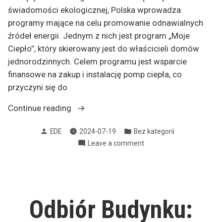
świadomości ekologicznej, Polska wprowadza
programy mające na celu promowanie odnawialnych
źródeł energii. Jednym z nich jest program „Moje
Ciepło”, który skierowany jest do właścicieli domów
jednorodzinnych. Celem programu jest wsparcie
finansowe na zakup i instalację pomp ciepła, co
przyczyni się do
„Program
Continue reading
„Moje
Posted
Posted
EDE
2024-07-19
Bez kategorii
Ciepło””
by
in
on
Leave a comment
Program
„Moje
Ciepło”
Odbiór Budynku: