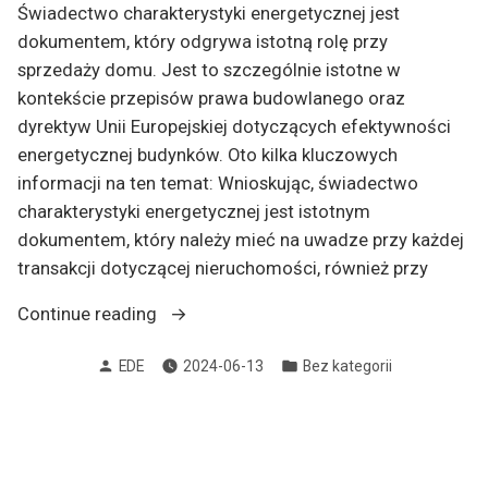
Świadectwo charakterystyki energetycznej jest
dokumentem, który odgrywa istotną rolę przy
sprzedaży domu. Jest to szczególnie istotne w
kontekście przepisów prawa budowlanego oraz
dyrektyw Unii Europejskiej dotyczących efektywności
energetycznej budynków. Oto kilka kluczowych
informacji na ten temat: Wnioskując, świadectwo
charakterystyki energetycznej jest istotnym
dokumentem, który należy mieć na uwadze przy każdej
transakcji dotyczącej nieruchomości, również przy
„Czy
Continue reading
przy
Posted
Posted
EDE
2024-06-13
Bez kategorii
sprzedaży
by
in
domu
potrzebny
jest
certyfikat