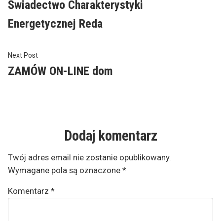
post:
Świadectwo Charakterystyki
wpisu
Energetycznej Reda
Next
Next Post
post:
ZAMÓW ON-LINE dom
Dodaj komentarz
Twój adres email nie zostanie opublikowany.
Wymagane pola są oznaczone
*
Komentarz
*