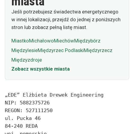
miasta
Jeśli potrzebujesz świadectwa energetycznego
w innej lokalizacji, przejdź do jednej z poniższych
stron lub zobacz pełną listę miast.
Miastko
Michałowo
Miechów
Międzybórz
Międzylesie
Międzyrzec Podlaski
Międzyrzecz
Międzyzdroje
Zobacz wszystkie miasta
„EDE” Elżbieta Drewek Engineering
NIP: 5882375726
REGON: 527111250
ul. Pucka 46
84-240 REDA
woj. pomorskie