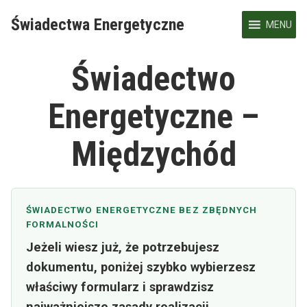
Skip
Świadectwa Energetyczne
to
MENU
content
Świadectwo
Energetyczne –
Międzychód
ŚWIADECTWO ENERGETYCZNE BEZ ZBĘDNYCH
FORMALNOŚCI
Jeżeli wiesz już, że potrzebujesz
dokumentu, poniżej szybko wybierzesz
właściwy formularz i sprawdzisz
najważniejsze zasady realizacji.