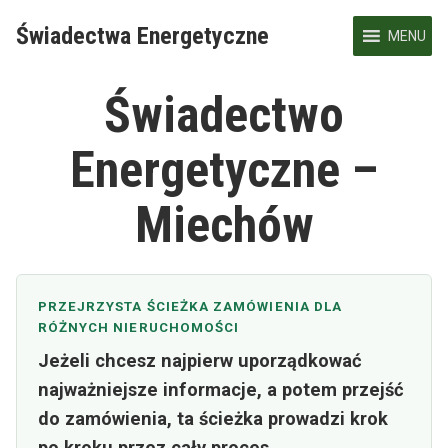
Skip
Świadectwa Energetyczne
to
MENU
content
Świadectwo
Energetyczne –
Miechów
PRZEJRZYSTA ŚCIEŻKA ZAMÓWIENIA DLA
RÓŻNYCH NIERUCHOMOŚCI
Jeżeli chcesz najpierw uporządkować
najważniejsze informacje, a potem przejść
do zamówienia, ta ścieżka prowadzi krok
po kroku przez cały proces.