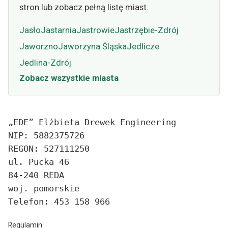
stron lub zobacz pełną listę miast.
Jasło
Jastarnia
Jastrowie
Jastrzębie-Zdrój
Jaworzno
Jaworzyna Śląska
Jedlicze
Jedlina-Zdrój
Zobacz wszystkie miasta
„EDE” Elżbieta Drewek Engineering
NIP: 5882375726
REGON: 527111250
ul. Pucka 46
84-240 REDA
woj. pomorskie
Telefon: 453 158 966
Regulamin