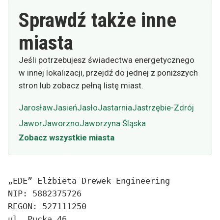
Sprawdź także inne
miasta
Jeśli potrzebujesz świadectwa energetycznego
w innej lokalizacji, przejdź do jednej z poniższych
stron lub zobacz pełną listę miast.
Jarosław
Jasień
Jasło
Jastarnia
Jastrzębie-Zdrój
Jawor
Jaworzno
Jaworzyna Śląska
Zobacz wszystkie miasta
„EDE” Elżbieta Drewek Engineering
NIP: 5882375726
REGON: 527111250
ul. Pucka 46