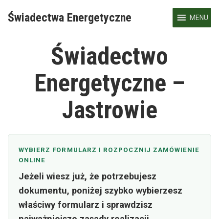
Skip
Świadectwa Energetyczne
to
MENU
content
Świadectwo
Energetyczne –
Jastrowie
WYBIERZ FORMULARZ I ROZPOCZNIJ ZAMÓWIENIE
ONLINE
Jeżeli wiesz już, że potrzebujesz
dokumentu, poniżej szybko wybierzesz
właściwy formularz i sprawdzisz
najważniejsze zasady realizacji.