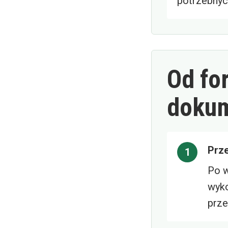
potrzebnyc
Od fo
doku
Prz
Po w
wyko
prze