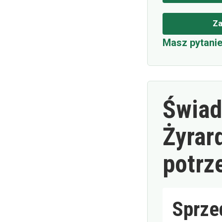
Za
Masz pytanie
Świad
Żyrar
potrz
Sprze