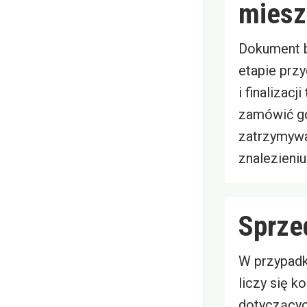
miesz
Dokument b
etapie prz
i finalizacj
zamówić go
zatrzymyw
znalezieniu
Sprze
W przypad
liczy się k
dotyczącyc