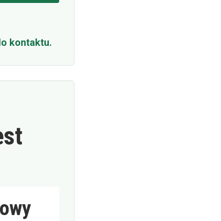
o kontaktu.
est
gowy