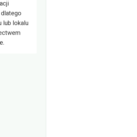
acji
 dlatego
 lub lokalu
dectwem
e.