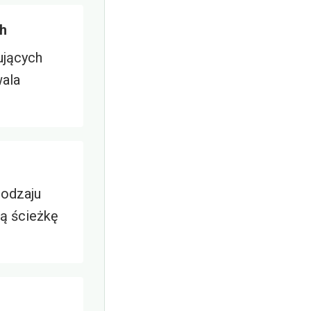
ch
ujących
wala
rodzaju
wą ścieżkę