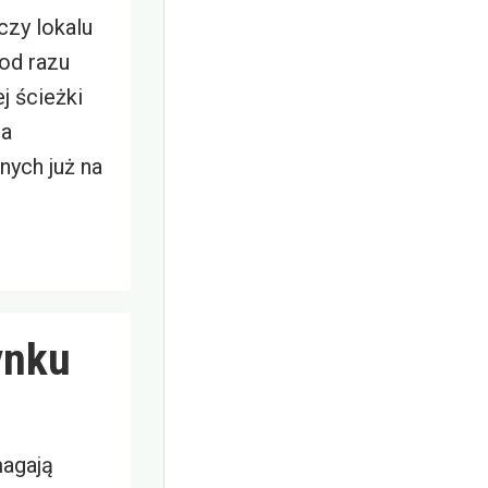
czy lokalu
 od razu
j ścieżki
ia
nych już na
ynku
agają