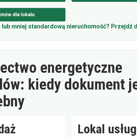
mów dla lokalu
 lub mniej standardową nieruchomość? Przejdź d
ectwo energetyczne
dów: kiedy dokument j
ebny
daż
Lokal usłu