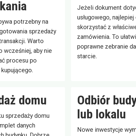
kania
Jeżeli dokument doty
usługowego, najlepiej
ywa potrzebny na
skorzystać z właściwe
ygotowania sprzedaży
zamówienia. To ułatw
i transakcji. Warto
poprawne zebranie da
 wcześniej, aby nie
starcie.
ać procesu po
 kupującego.
daż domu
Odbiór bud
lub lokalu
ku sprzedaży domu
omplet danych
Nowe inwestycje wym
h budynku. Dobrze