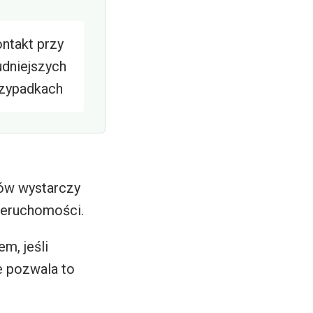
ntakt przy
udniejszych
zypadkach
ów wystarczy
ieruchomości.
m, jeśli
e pozwala to