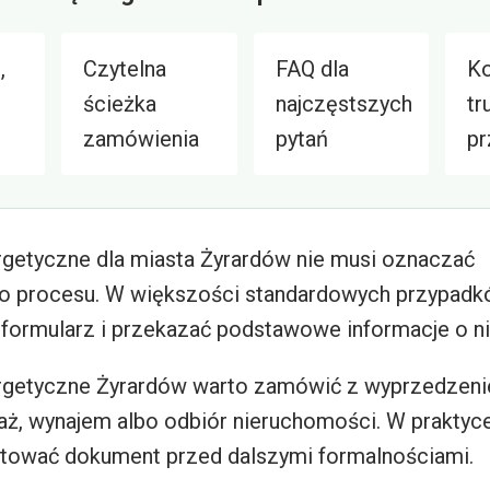
,
Czytelna
FAQ dla
Ko
ścieżka
najczęstszych
tr
zamówienia
pytań
pr
getyczne dla miasta Żyrardów nie musi oznaczać
 procesu. W większości standardowych przypadk
 formularz i przekazać podstawowe informacje o n
getyczne Żyrardów warto zamówić z wyprzedzenie
aż, wynajem albo odbiór nieruchomości. W praktyc
otować dokument przed dalszymi formalnościami.