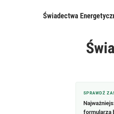
Skip
to
Świadectwa Energetycz
content
Świa
SPRAWDŹ ZA
Najważniejs
formularza 