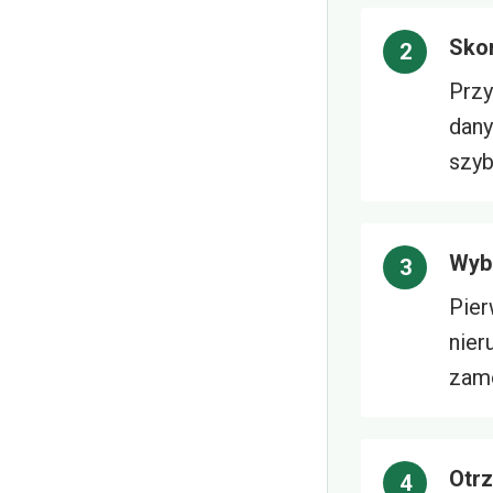
Skor
Przy
dany
szyb
Wybi
Pier
nier
zamó
Otr