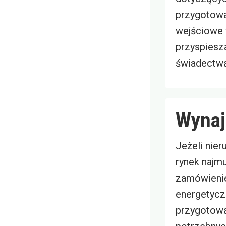
przygotowa
wejściowe 
przyspiesza
świadectwa
Wynaj
Jeżeli nie
rynek najm
zamówieni
energetycz
przygotowa