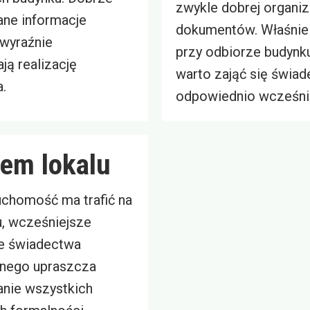
zwykle dobrej organiz
ne informacje
dokumentów. Właśnie
wyraźnie
przy odbiorze budynku
ją realizację
warto zająć się świa
.
odpowiednio wcześni
em lokalu
ruchomość ma trafić na
u, wcześniejsze
e świadectwa
nego upraszcza
nie wszystkich