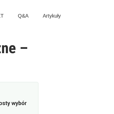
KT
Q&A
Artykuły
zne –
rosty wybór