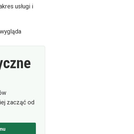
kres usługi i
k wygląda
yczne
pów
ej zacząć od
mu