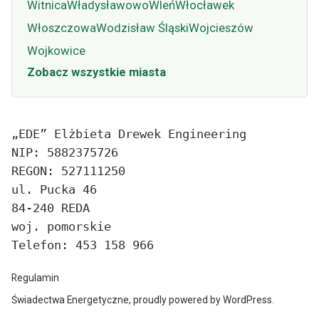
Witnica
Władysławowo
Wleń
Włocławek
Włoszczowa
Wodzisław Śląski
Wojcieszów
Wojkowice
Zobacz wszystkie miasta
„EDE” Elżbieta Drewek Engineering
NIP: 5882375726
REGON: 527111250
ul. Pucka 46
84-240 REDA
woj. pomorskie
Telefon: 453 158 966
Regulamin
Świadectwa Energetyczne
,
proudly powered by WordPress
.