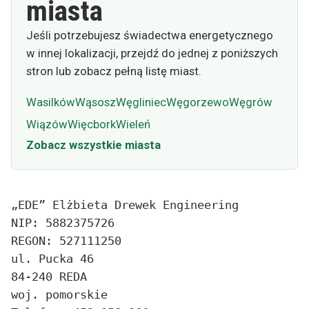
miasta
Jeśli potrzebujesz świadectwa energetycznego
w innej lokalizacji, przejdź do jednej z poniższych
stron lub zobacz pełną listę miast.
Wasilków
Wąsosz
Węgliniec
Węgorzewo
Węgrów
Wiązów
Więcbork
Wieleń
Zobacz wszystkie miasta
„EDE” Elżbieta Drewek Engineering
NIP: 5882375726
REGON: 527111250
ul. Pucka 46
84-240 REDA
woj. pomorskie