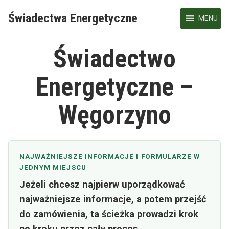
Skip
Świadectwa Energetyczne
to
MENU
content
Świadectwo
Energetyczne –
Węgorzyno
NAJWAŻNIEJSZE INFORMACJE I FORMULARZE W
JEDNYM MIEJSCU
Jeżeli chcesz najpierw uporządkować
najważniejsze informacje, a potem przejść
do zamówienia, ta ścieżka prowadzi krok
po kroku przez cały proces.