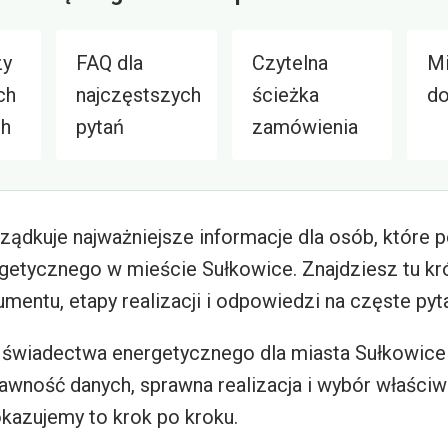
zy
FAQ dla
Czytelna
Mi
ch
najczęstszych
ścieżka
do
ch
pytań
zamówienia
ządkuje najważniejsze informacje dla osób, które 
etycznego w mieście Sułkowice. Znajdziesz tu kró
entu, etapy realizacji i odpowiedzi na częste pyta
 świadectwa energetycznego dla miasta Sułkowice 
rawność danych, sprawna realizacja i wybór właści
okazujemy to krok po kroku.