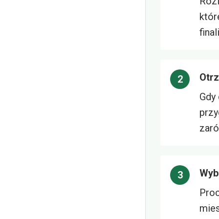
Rozl
któr
fina
Otr
Gdy 
przy
zaró
Wybi
Proc
mies