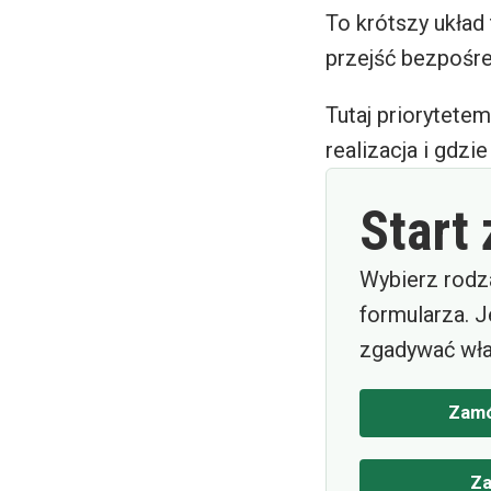
To krótszy układ 
przejść bezpośre
Tutaj priorytetem
realizacja i gdzi
Start
Wybierz rodz
formularza. J
zgadywać wła
Zamó
Za