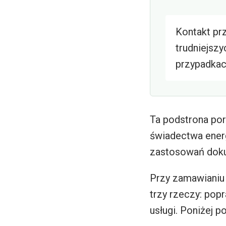
Kontakt pr
trudniejszy
przypadka
Ta podstrona por
świadectwa energ
zastosowań dokum
Przy zamawianiu
trzy rzeczy: pop
usługi. Poniżej p