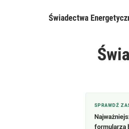
Skip
to
Świadectwa Energetycz
content
Świa
SPRAWDŹ ZA
Najważniejs
formularza 