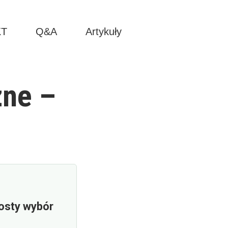
KT
Q&A
Artykuły
zne –
rosty wybór