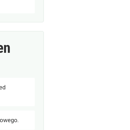
en
zed
gowego.