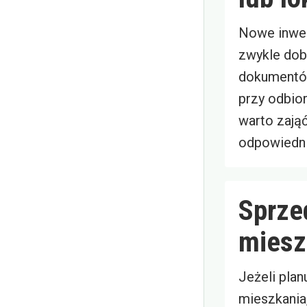
Nowe inwe
zwykle dobr
dokumentów
przy odbior
warto zają
odpowiedni
Sprze
miesz
Jeżeli plan
mieszkania