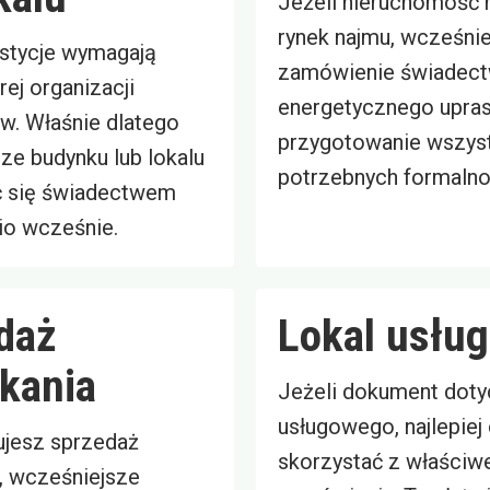
Jeżeli nieruchomość m
rynek najmu, wcześni
stycje wymagają
zamówienie świadec
ej organizacji
energetycznego upra
. Właśnie dlatego
przygotowanie wszys
ze budynku lub lokalu
potrzebnych formalno
ć się świadectwem
o wcześnie.
daż
Lokal usłu
kania
Jeżeli dokument doty
usługowego, najlepiej
ujesz sprzedaż
skorzystać z właściwe
, wcześniejsze