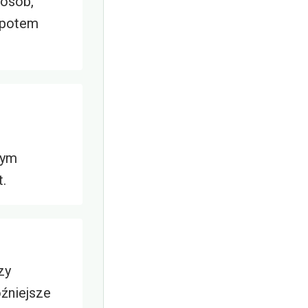
 osób,
o potem
tym
.
zy
óźniejsze