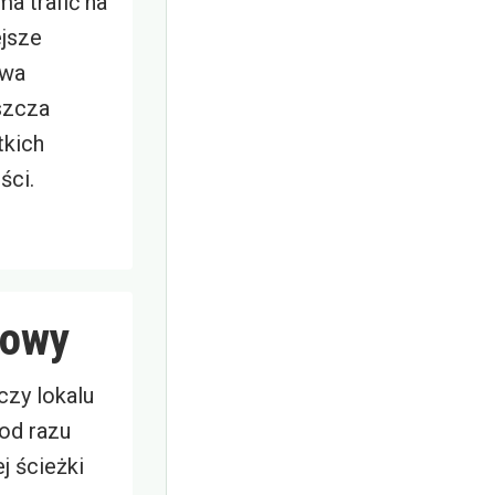
a trafić na
ejsze
twa
szcza
tkich
ści.
gowy
czy lokalu
 od razu
j ścieżki