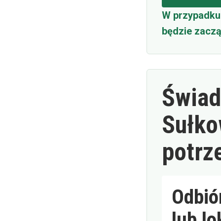
W przypadku 
będzie zaczą
Świad
Sułko
potrz
Odbió
lub lo