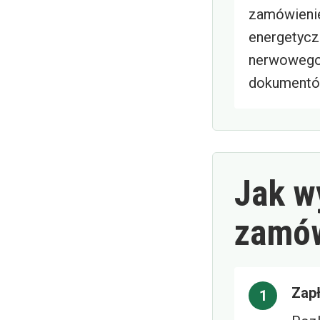
zamówieni
energetycz
nerwowego 
dokumentów
Jak w
zamów
Zapł