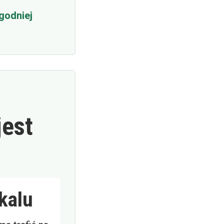
godniej
jest
kalu