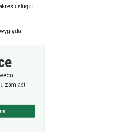
kres usługi i
k wygląda
ce
iwego
tu zamiast
mu