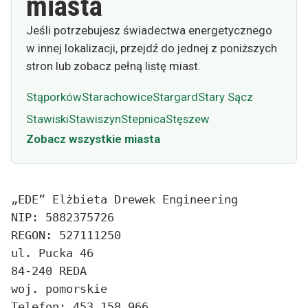
miasta
Jeśli potrzebujesz świadectwa energetycznego
w innej lokalizacji, przejdź do jednej z poniższych
stron lub zobacz pełną listę miast.
Stąporków
Starachowice
Stargard
Stary Sącz
Stawiski
Stawiszyn
Stepnica
Stęszew
Zobacz wszystkie miasta
„EDE” Elżbieta Drewek Engineering
NIP: 5882375726
REGON: 527111250
ul. Pucka 46
84-240 REDA
woj. pomorskie
Telefon: 453 158 966