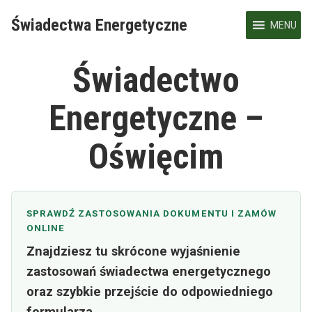
Skip
Świadectwa Energetyczne
to
MENU
content
Świadectwo
Energetyczne –
Oświęcim
SPRAWDŹ ZASTOSOWANIA DOKUMENTU I ZAMÓW
ONLINE
Znajdziesz tu skrócone wyjaśnienie
zastosowań świadectwa energetycznego
oraz szybkie przejście do odpowiedniego
formularza.