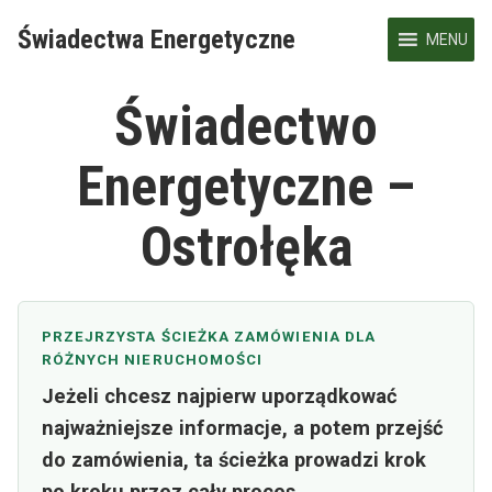
Skip
Świadectwa Energetyczne
to
MENU
content
Świadectwo
Energetyczne –
Ostrołęka
PRZEJRZYSTA ŚCIEŻKA ZAMÓWIENIA DLA
RÓŻNYCH NIERUCHOMOŚCI
Jeżeli chcesz najpierw uporządkować
najważniejsze informacje, a potem przejść
do zamówienia, ta ścieżka prowadzi krok
po kroku przez cały proces.