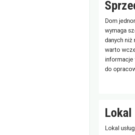
Sprze
Dom jednor
wymaga sz
danych niż 
warto wcze
informacje
do opracow
Lokal
Lokal usłu