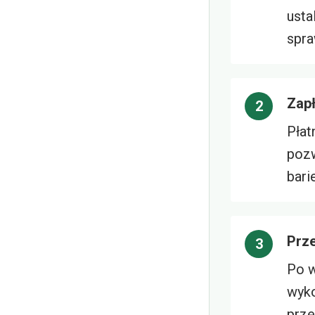
usta
spra
Zapł
Płat
pozw
bari
Prz
Po w
wyko
prze