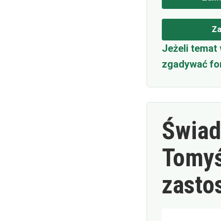
Za
Jeżeli temat
zgadywać fo
Świad
Tomyś
zasto