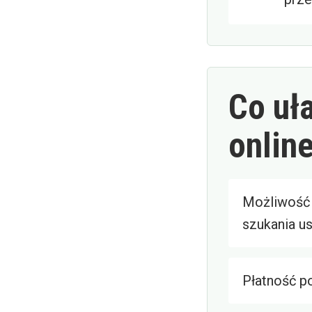
Co uł
onlin
Możliwość 
szukania us
Płatność po