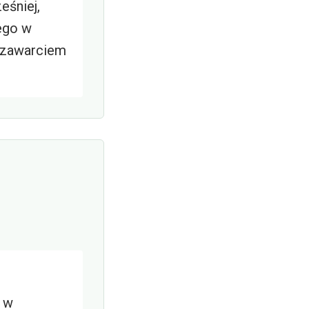
śniej,
ego w
d zawarciem
a w