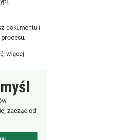
typu
esz dokumentu i
 procesu.
ć, więcej
omyśl
pów
ej zacząć od
mu