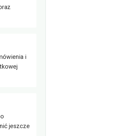
oraz
mówienia i
atkowej
do
nić jeszcze