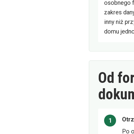
osobnego f
zakres dan
inny niż pr
domu jedno
Od fo
doku
Otr
Po o