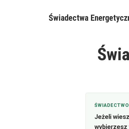
Skip
to
Świadectwa Energetycz
content
Świa
ŚWIADECTWO
Jeżeli wies
wybierzesz 