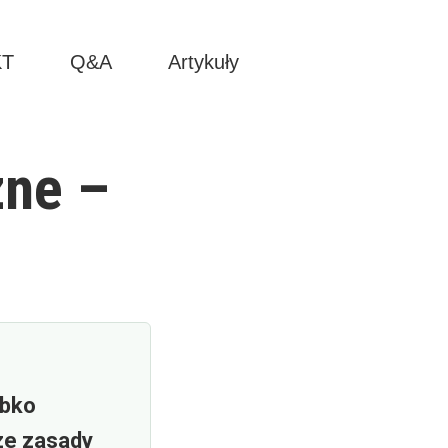
KT
Q&A
Artykuły
zne –
ybko
ze zasady