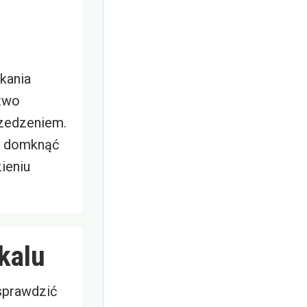
kania
two
zedzeniem.
j domknąć
ieniu
kalu
sprawdzić