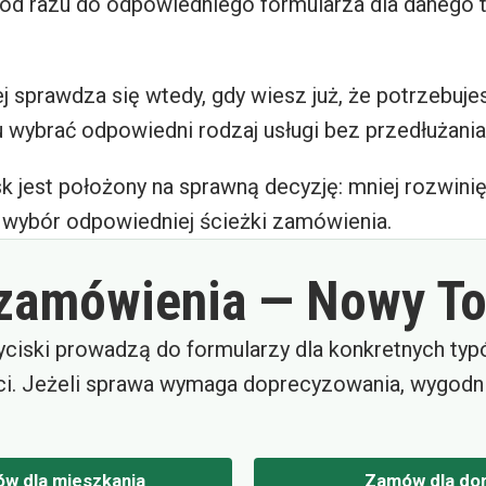
od razu do odpowiedniego formularza dla danego 
ej sprawdza się wtedy, gdy wiesz już, że potrzebuj
 wybrać odpowiedni rodzaj usługi bez przedłużania
sk jest położony na sprawną decyzję: mniej rozwinię
y wybór odpowiedniej ścieżki zamówienia.
 zamówienia — Nowy T
yciski prowadzą do formularzy dla konkretnych ty
i. Jeżeli sprawa wymaga doprecyzowania, wygodni
w dla mieszkania
Zamów dla do