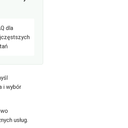
Q dla
jczęstszych
tań
yśl
a i wybór
two
nych usług.