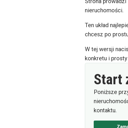
Strona prowadzi 
nieruchomości.
Ten układ najlepi
chcesz po prostu
W tej wersji naci
konkretu i prost
Start
Poniższe prz
nieruchomośc
kontaktu.
Zamó