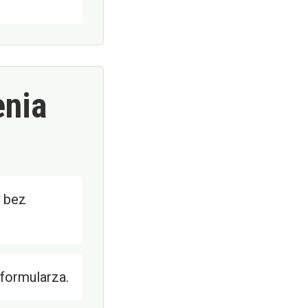
enia
 bez
 formularza.