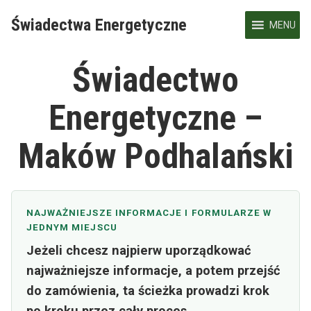
Skip
Świadectwa Energetyczne
to
MENU
content
Świadectwo
Energetyczne –
Maków Podhalański
NAJWAŻNIEJSZE INFORMACJE I FORMULARZE W
JEDNYM MIEJSCU
Jeżeli chcesz najpierw uporządkować
najważniejsze informacje, a potem przejść
do zamówienia, ta ścieżka prowadzi krok
po kroku przez cały proces.