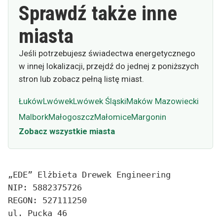
Sprawdź także inne
miasta
Jeśli potrzebujesz świadectwa energetycznego
w innej lokalizacji, przejdź do jednej z poniższych
stron lub zobacz pełną listę miast.
Łuków
Lwówek
Lwówek Śląski
Maków Mazowiecki
Malbork
Małogoszcz
Małomice
Margonin
Zobacz wszystkie miasta
„EDE” Elżbieta Drewek Engineering
NIP: 5882375726
REGON: 527111250
ul. Pucka 46