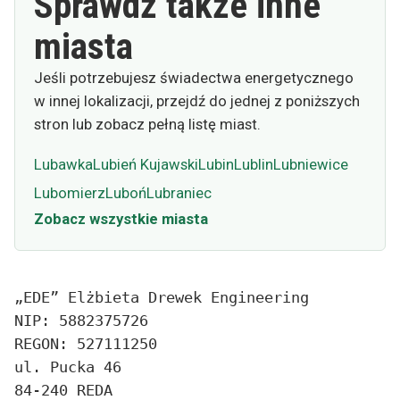
Sprawdź także inne
miasta
Jeśli potrzebujesz świadectwa energetycznego
w innej lokalizacji, przejdź do jednej z poniższych
stron lub zobacz pełną listę miast.
Lubawka
Lubień Kujawski
Lubin
Lublin
Lubniewice
Lubomierz
Luboń
Lubraniec
Zobacz wszystkie miasta
„EDE” Elżbieta Drewek Engineering
NIP: 5882375726
REGON: 527111250
ul. Pucka 46
84-240 REDA