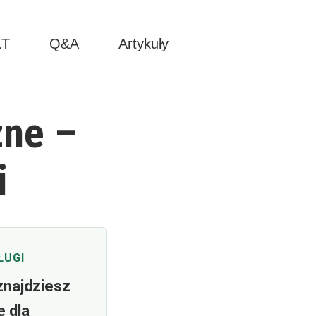
KT
Q&A
Artykuły
zne –
i
ŁUGI
znajdziesz
e dla