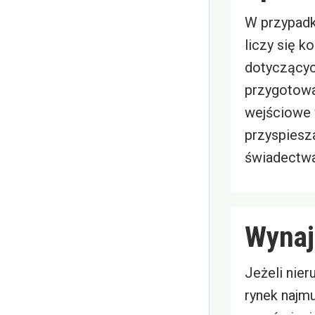
W przypad
liczy się k
dotyczącyc
przygotowa
wejściowe 
przyspiesza
świadectwa
Wynaj
Jeżeli nie
rynek najm