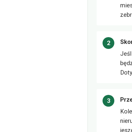
mies
zebr
Skor
Jeśl
będz
Doty
Prz
Kole
nier
jesz