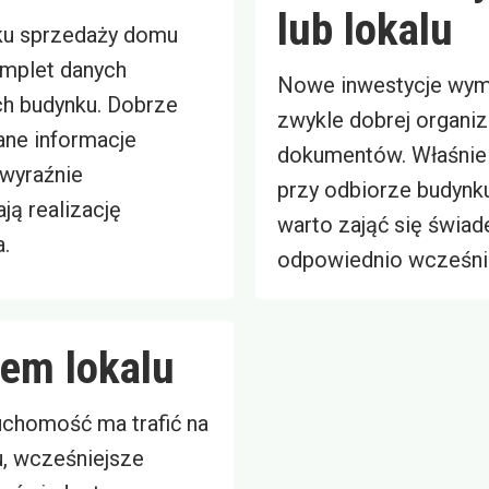
lub lokalu
ku sprzedaży domu
omplet danych
Nowe inwestycje wym
h budynku. Dobrze
zwykle dobrej organiz
ne informacje
dokumentów. Właśnie
wyraźnie
przy odbiorze budynku
ją realizację
warto zająć się świa
.
odpowiednio wcześni
em lokalu
ruchomość ma trafić na
u, wcześniejsze