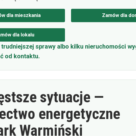
w dla mieszkania
Zamów dla do
mów dla lokalu
trudniejszej sprawy albo kilku nieruchomości wy
ć od kontaktu.
ęstsze sytuacje —
ectwo energetyczne
ark Warmiński