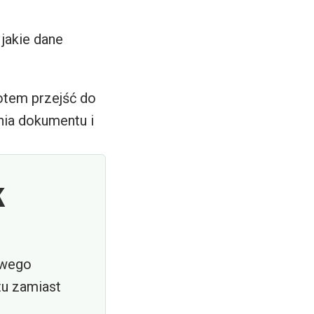
 jakie dane
otem przejść do
nia dokumentu i
k
iwego
tu zamiast