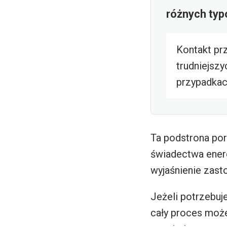
różnych typ
Kontakt pr
trudniejszy
przypadka
Ta podstrona por
świadectwa energ
wyjaśnienie zast
Jeżeli potrzebuj
cały proces może