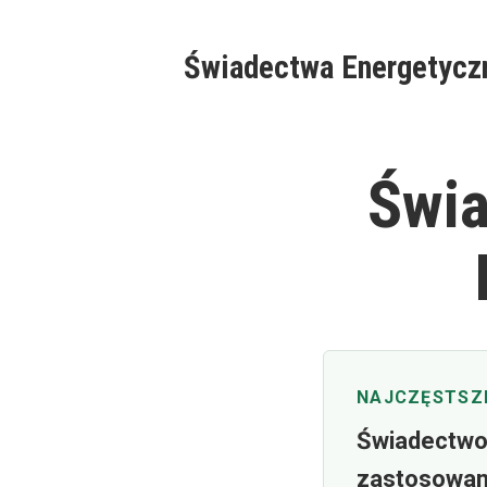
Skip
to
Świadectwa Energetycz
content
Świa
NAJCZĘSTSZE
Świadectwo 
zastosowani