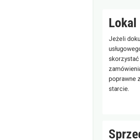
Lokal
Jeżeli dok
usługowego,
skorzystać 
zamówienia
poprawne z
starcie.
Sprze