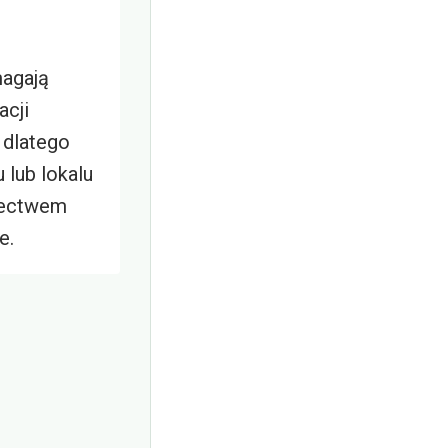
agają
acji
 dlatego
 lub lokalu
dectwem
e.