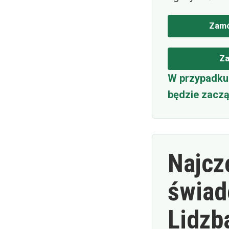
Zamó
Za
W przypadku 
będzie zaczą
Najcz
świad
Lidzb