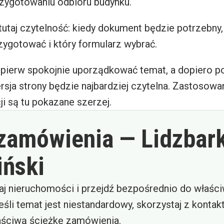
zygotowaniu odbioru budynku.
tutaj czytelność: kiedy dokument będzie potrzebny,
zygotować i który formularz wybrać.
jpierw spokojnie uporządkować temat, a dopiero p
ersja strony będzie najbardziej czytelna. Zastosowa
ji są tu pokazane szerzej.
 zamówienia — Lidzbar
ński
aj nieruchomości i przejdź bezpośrednio do właśc
eśli temat jest niestandardowy, skorzystaj z kontak
ściwą ścieżkę zamówienia.