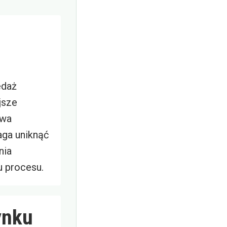
edaż
jsze
twa
ga uniknąć
nia
 procesu.
ynku