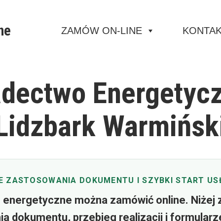
ne
ZAMÓW ON-LINE
KONTA
dectwo Energetyc
Lidzbark Warmińsk
 ZASTOSOWANIA DOKUMENTU I SZYBKI START US
energetyczne można zamówić online. Niżej 
a dokumentu, przebieg realizacji i formularz