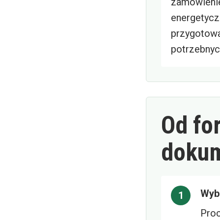
zamówieni
energetycz
przygotowa
potrzebnyc
Od fo
doku
Wybi
Proc