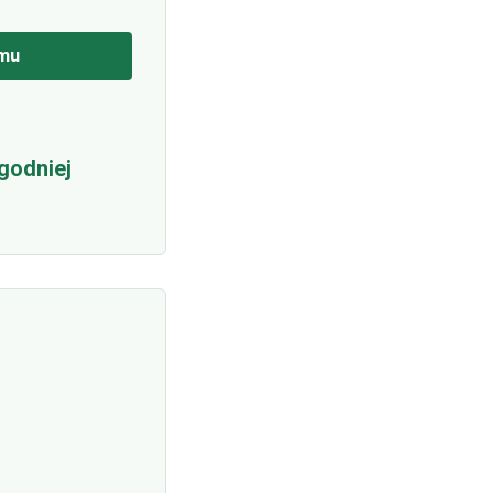
mu
godniej