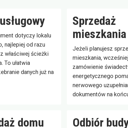
 usługowy
Sprzedaż
mieszkania
ument dotyczy lokalu
 najlepiej od razu
Jeżeli planujesz sprz
z właściwej ścieżki
mieszkania, wcześnie
. To ułatwia
zamówienie świadec
ebranie danych już na
energetycznego poma
nerwowego uzupełnia
dokumentów na końcu
daż domu
Odbiór bud