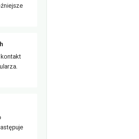
óźniejsze
ch
 kontakt
larza.
o
następuje