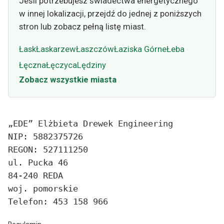
Jeśli potrzebujesz świadectwa energetycznego
w innej lokalizacji, przejdź do jednej z poniższych
stron lub zobacz pełną listę miast.
Łask
Łaskarzew
Łaszczów
Łaziska Górne
Łeba
Łęczna
Łęczyca
Lędziny
Zobacz wszystkie miasta
„EDE” Elżbieta Drewek Engineering
NIP: 5882375726
REGON: 527111250
ul. Pucka 46
84-240 REDA
woj. pomorskie
Telefon: 453 158 966