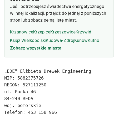
Jeśli potrzebujesz świadectwa energetycznego
w innej lokalizacji, przejdź do jednej z poniższych
stron lub zobacz pełną listę miast.
Krzanowice
Krzepice
Krzeszowice
Krzywiń
Książ Wielkopolski
Kudowa-Zdrój
Kunów
Kutno
Zobacz wszystkie miasta
„EDE” Elżbieta Drewek Engineering
NIP: 5882375726
REGON: 527111250
ul. Pucka 46
84-240 REDA
woj. pomorskie
Telefon: 453 158 966