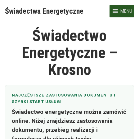
Skip
Świadectwa Energetyczne
to
MENU
content
Świadectwo
Energetyczne –
Krosno
NAJCZĘSTSZE ZASTOSOWANIA DOKUMENTU I
SZYBKI START USŁUGI
Świadectwo energetyczne można zamówić
online. Niżej znajdziesz zastosowania
dokumentu, przebieg realizacji i
formularze dla różnych typów