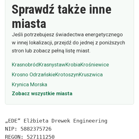
Sprawdź także inne
miasta
Jeśli potrzebujesz świadectwa energetycznego
w innej lokalizacji, przejdź do jednej z poniższych
stron lub zobacz pełną listę miast.
Krasnobród
Krasnystaw
Krobia
Krośniewice
Krosno Odrzańskie
Krotoszyn
Kruszwica
Krynica Morska
Zobacz wszystkie miasta
„EDE” Elżbieta Drewek Engineering
NIP: 5882375726
REGON: 527111250