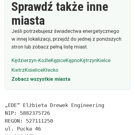
Sprawdź także inne
miasta
Jeśli potrzebujesz świadectwa energetycznego
w innej lokalizacji, przejdź do jednej z poniższych
stron lub zobacz pełną listę miast.
Kędzierzyn-Koźle
Kępice
Kępno
Kętrzyn
Kielce
Kietrz
Kisielice
Kłecko
Zobacz wszystkie miasta
„EDE” Elżbieta Drewek Engineering
NIP: 5882375726
REGON: 527111250
ul. Pucka 46