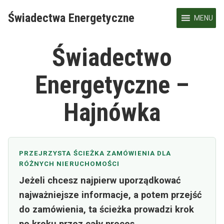
Skip
Świadectwa Energetyczne
to
MENU
content
Świadectwo
Energetyczne –
Hajnówka
PRZEJRZYSTA ŚCIEŻKA ZAMÓWIENIA DLA
RÓŻNYCH NIERUCHOMOŚCI
Jeżeli chcesz najpierw uporządkować
najważniejsze informacje, a potem przejść
do zamówienia, ta ścieżka prowadzi krok
po kroku przez cały proces.