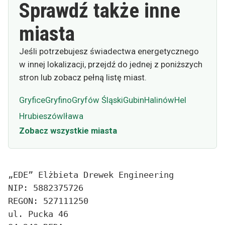
Sprawdź także inne
miasta
Jeśli potrzebujesz świadectwa energetycznego
w innej lokalizacji, przejdź do jednej z poniższych
stron lub zobacz pełną listę miast.
Gryfice
Gryfino
Gryfów Śląski
Gubin
Halinów
Hel
Hrubieszów
Iława
Zobacz wszystkie miasta
„EDE” Elżbieta Drewek Engineering
NIP: 5882375726
REGON: 527111250
ul. Pucka 46