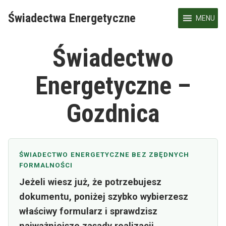
Skip
Świadectwa Energetyczne
to
MENU
content
Świadectwo
Energetyczne –
Gozdnica
ŚWIADECTWO ENERGETYCZNE BEZ ZBĘDNYCH
FORMALNOŚCI
Jeżeli wiesz już, że potrzebujesz
dokumentu, poniżej szybko wybierzesz
właściwy formularz i sprawdzisz
najważniejsze zasady realizacji.