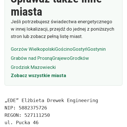
miasta
Jeśli potrzebujesz świadectwa energetycznego
w innej lokalizacji, przejdź do jednej z poniższych
stron lub zobacz pełną listę miast.
Gorzów Wielkopolski
Gościno
Gostyń
Gostynin
Grabów nad Prosną
Grajewo
Grodków
Grodzisk Mazowiecki
Zobacz wszystkie miasta
„EDE” Elżbieta Drewek Engineering
NIP: 5882375726
REGON: 527111250
ul. Pucka 46