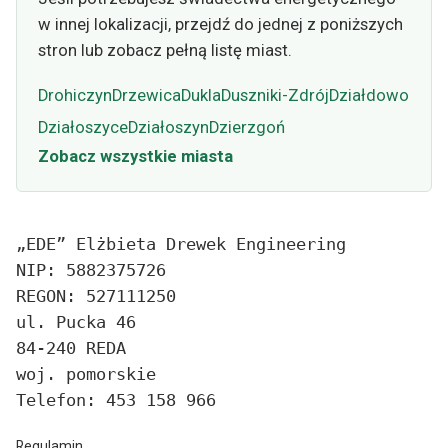
w innej lokalizacji, przejdź do jednej z poniższych
stron lub zobacz pełną listę miast.
Drohiczyn
Drzewica
Dukla
Duszniki-Zdrój
Działdowo
Działoszyce
Działoszyn
Dzierzgoń
Zobacz wszystkie miasta
„EDE” Elżbieta Drewek Engineering
NIP: 5882375726
REGON: 527111250
ul. Pucka 46
84-240 REDA
woj. pomorskie
Telefon: 453 158 966
Regulamin