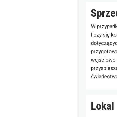
Sprze
W przypad
liczy się k
dotyczącyc
przygotowa
wejściowe 
przyspiesza
świadectwa
Lokal