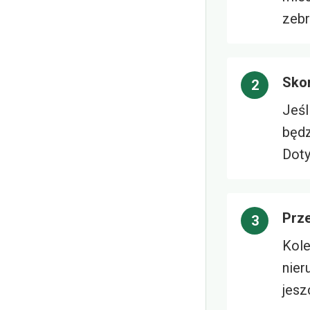
zebr
Skor
Jeśl
będz
Doty
Prz
Kole
nier
jesz