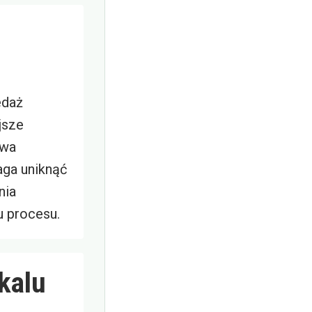
edaż
jsze
twa
ga uniknąć
nia
 procesu.
kalu