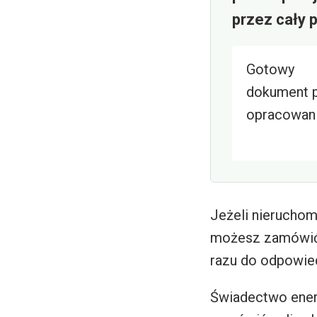
przez cały 
Gotowy
dokument 
opracowan
Jeżeli nierucho
możesz zamówić b
razu do odpowied
Świadectwo ener