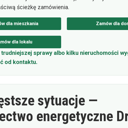
ściwą ścieżkę zamówienia.
w dla mieszkania
Zamów dla do
mów dla lokalu
trudniejszej sprawy albo kilku nieruchomości wy
ć od kontaktu.
ęstsze sytuacje —
ectwo energetyczne D