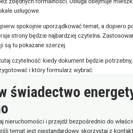
bez zbędnych formalności. Usługa obejmuje mieszk
lokale usługowe.
jpierw spokojnie uporządkować temat, a dopiero p
ersja strony będzie najbardziej czytelna. Zastosowa
ji są tu pokazane szerzej.
tutaj czytelność: kiedy dokument będzie potrzebny,
zygotować i który formularz wybrać.
 świadectwo energet
no
aj nieruchomości i przejdź bezpośrednio do właśc
eśli temat jest niestandardowy, skorzystaj z kontak