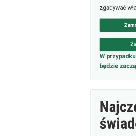
zgadywać wła
Zamó
Za
W przypadku 
będzie zaczą
Najcz
świad