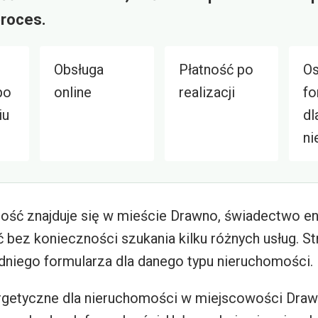
proces.
Obsługa
Płatność po
O
po
online
realizacji
fo
iu
dl
ni
mość znajduje się w mieście Drawno, świadectwo e
ez konieczności szukania kilku różnych usług. S
niego formularza dla danego typu nieruchomości.
getyczne dla nieruchomości w miejscowości Dra