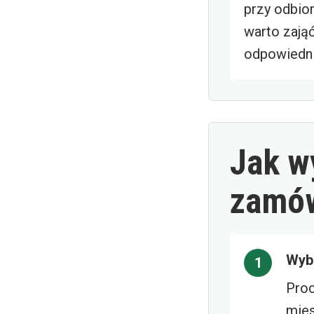
przy odbior
warto zają
odpowiedni
Jak w
zamów
Wybi
Proc
mies