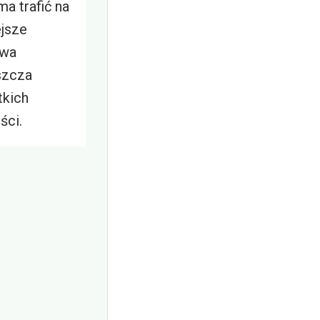
a trafić na
ejsze
twa
szcza
tkich
ści.