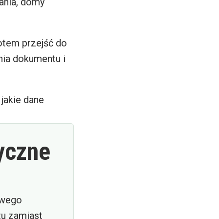
ania, domy
otem przejść do
nia dokumentu i
 jakie dane
yczne
iwego
tu zamiast