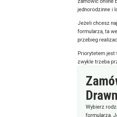
zamówić online 
jednorodzinne i 
Jeżeli chcesz na
formularza, ta w
przebieg realizac
Priorytetem jest 
zwykle trzeba pr
Zamów
Draw
Wybierz rodz
formularza. J