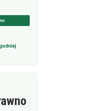
mu
godniej
rawno