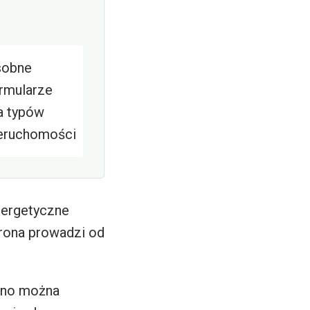
sobne
rmularze
a typów
eruchomości
nergetyczne
trona prowadzi od
wno można