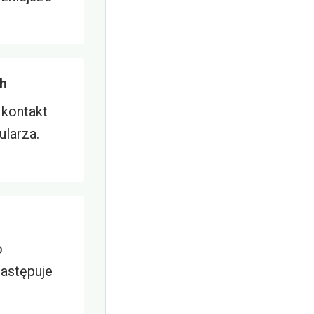
ch
 kontakt
larza.
o
następuje