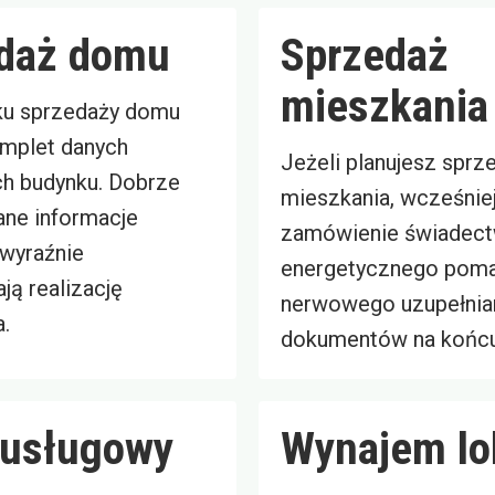
daż domu
Sprzedaż
mieszkania
ku sprzedaży domu
omplet danych
Jeżeli planujesz sprz
h budynku. Dobrze
mieszkania, wcześnie
ne informacje
zamówienie świadec
wyraźnie
energetycznego poma
ją realizację
nerwowego uzupełnia
.
dokumentów na końcu
 usługowy
Wynajem lo