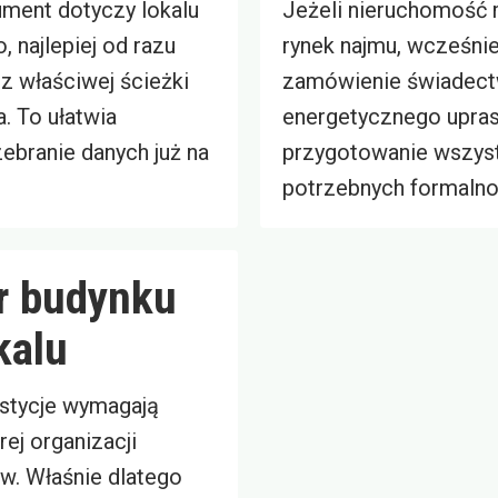
ument dotyczy lokalu
Jeżeli nieruchomość m
 najlepiej od razu
rynek najmu, wcześni
z właściwej ścieżki
zamówienie świadec
. To ułatwia
energetycznego upra
ebranie danych już na
przygotowanie wszys
potrzebnych formalno
r budynku
kalu
stycje wymagają
ej organizacji
. Właśnie dlatego