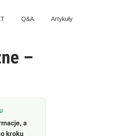
KT
Q&A
Artykuły
zne –
U
rmacje, a
po kroku