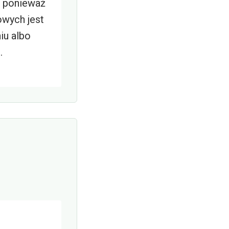
, ponieważ
owych jest
iu albo
.