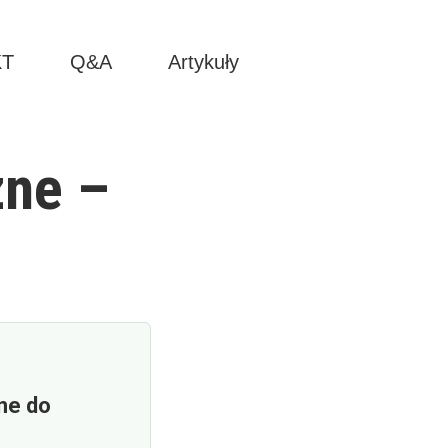
KT
Q&A
Artykuły
zne –
ne do