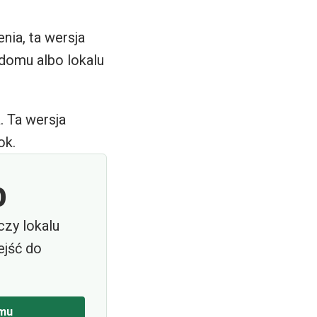
nia, ta wersja
domu albo lokalu
. Ta wersja
ok.
o
zy lokalu
ejść do
mu