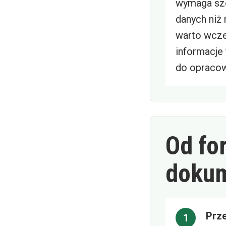
wymaga sz
danych niż 
warto wcze
informacje
do opracow
Od fo
doku
Prz