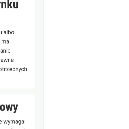
ynku
u albo
e ma
anie
rawne
otrzebnych
gowy
le wymaga