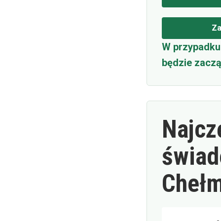
Za
W przypadku 
będzie zaczą
Najcz
świad
Cheł