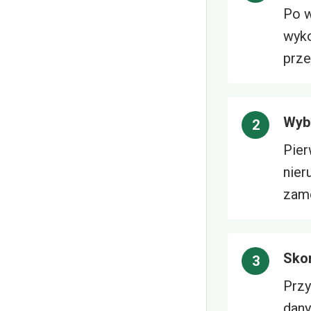
Po w
wyko
prze
Wybi
Pier
nier
zamó
Skor
Przy
dany