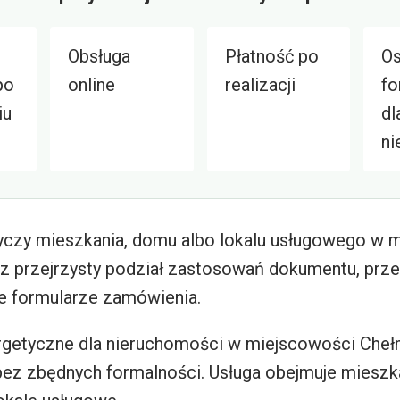
Obsługa
Płatność po
O
po
online
realizacji
fo
iu
dl
ni
yczy mieszkania, domu albo lokalu usługowego w 
sz przejrzysty podział zastosowań dokumentu, przeb
e formularze zamówienia.
getyczne dla nieruchomości w miejscowości Che
bez zbędnych formalności. Usługa obejmuje mieszk