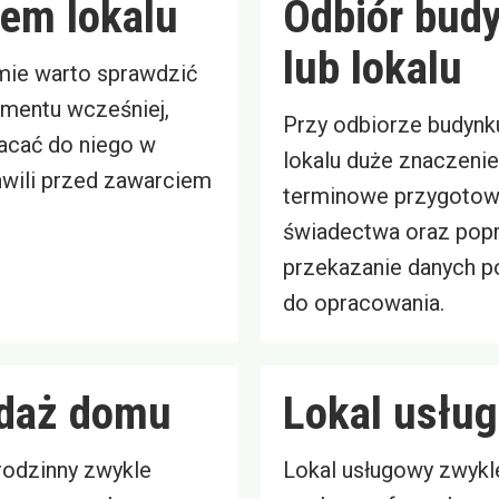
em lokalu
Odbiór bud
lub lokalu
mie warto sprawdzić
mentu wcześniej,
Przy odbiorze budynk
acać do niego w
lokalu duże znaczeni
hwili przed zawarciem
terminowe przygotow
świadectwa oraz pop
przekazanie danych p
do opracowania.
daż domu
Lokal usłu
odzinny zwykle
Lokal usługowy zwyk