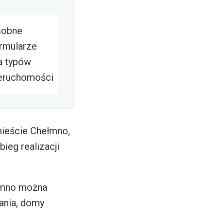
sobne
rmularze
a typów
eruchomości
mieście Chełmno,
ieg realizacji
łmno można
ania, domy