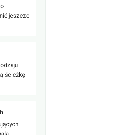
do
nić jeszcze
rodzaju
wą ścieżkę
ch
ujących
wala