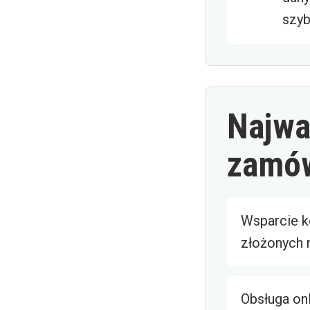
szyb
Najważ
zamów
Wsparcie k
złożonych 
Obsługa onl