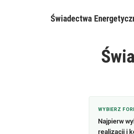
Skip
to
Świadectwa Energetycz
content
Świa
WYBIERZ FOR
Najpierw wy
realizacji 