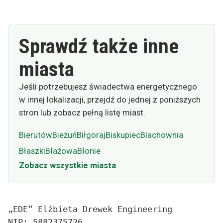
Sprawdź także inne
miasta
Jeśli potrzebujesz świadectwa energetycznego
w innej lokalizacji, przejdź do jednej z poniższych
stron lub zobacz pełną listę miast.
Bierutów
Bieżuń
Biłgoraj
Biskupiec
Blachownia
Błaszki
Błażowa
Błonie
Zobacz wszystkie miasta
„EDE” Elżbieta Drewek Engineering
NIP: 5882375726