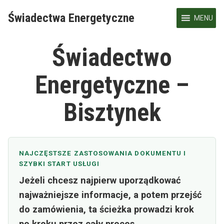
Skip
Świadectwa Energetyczne
to
MENU
content
Świadectwo
Energetyczne –
Bisztynek
NAJCZĘSTSZE ZASTOSOWANIA DOKUMENTU I
SZYBKI START USŁUGI
Jeżeli chcesz najpierw uporządkować
najważniejsze informacje, a potem przejść
do zamówienia, ta ścieżka prowadzi krok
po kroku przez cały proces.