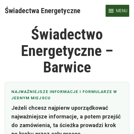
Skip
Świadectwa Energetyczne
to
MENU
content
Świadectwo
Energetyczne –
Barwice
NAJWAŻNIEJSZE INFORMACJE I FORMULARZE W
JEDNYM MIEJSCU
Jeżeli chcesz najpierw uporządkować
najważniejsze informacje, a potem przejść
do zamówienia, ta ścieżka prowadzi krok
po kroku przez cały proces.