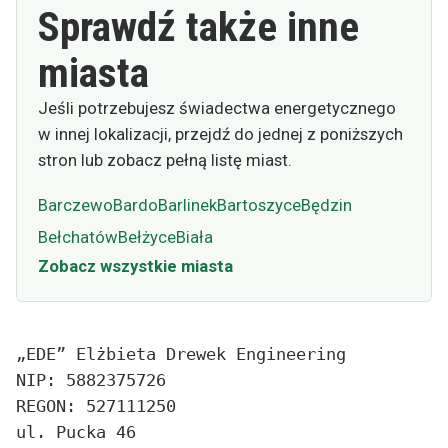
Sprawdź także inne
miasta
Jeśli potrzebujesz świadectwa energetycznego
w innej lokalizacji, przejdź do jednej z poniższych
stron lub zobacz pełną listę miast.
Barczewo
Bardo
Barlinek
Bartoszyce
Będzin
Bełchatów
Bełżyce
Biała
Zobacz wszystkie miasta
„EDE” Elżbieta Drewek Engineering
NIP: 5882375726
REGON: 527111250
ul. Pucka 46